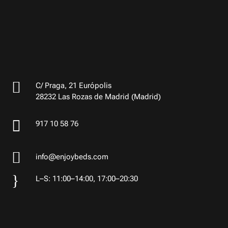

C/ Praga, 21 Európolis
28232 Las Rozas de Madrid (Madrid)

917 10 58 76

info@enjoybeds.com
}
L–S: 11:00–14:00, 17:00–20:30