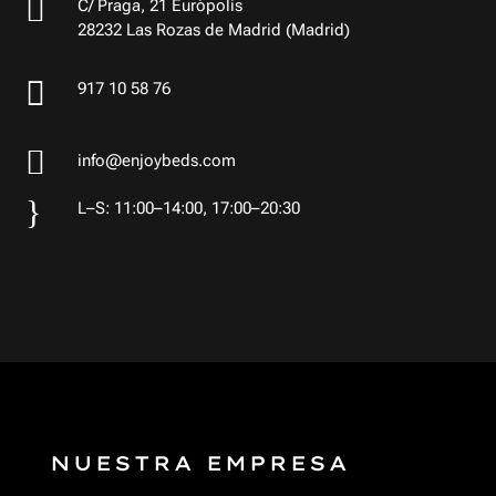

C/ Praga, 21 Európolis
28232 Las Rozas de Madrid (Madrid)

917 10 58 76

info@enjoybeds.com
}
L–S: 11:00–14:00, 17:00–20:30
NUESTRA EMPRESA