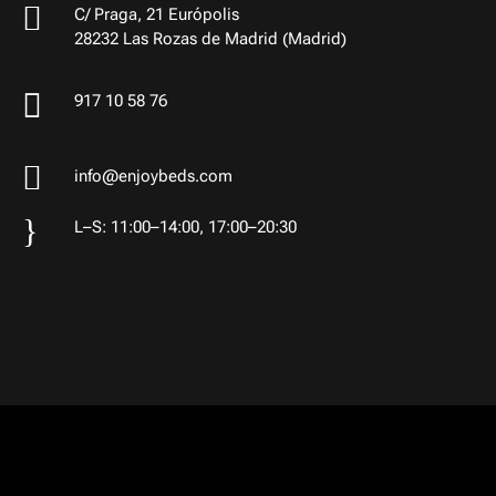

C/ Praga, 21 Európolis
28232 Las Rozas de Madrid (Madrid)

917 10 58 76

info@enjoybeds.com
}
L–S: 11:00–14:00, 17:00–20:30