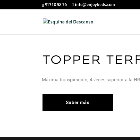
917 10 58 76
info@enjoybeds.com
TOPPER TER
Máxima transpiración, 4 veces superior a la HR
Saber más