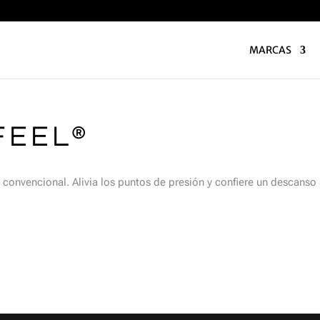
MARCAS
FEEL®
 convencional. Alivia los puntos de presión y confiere un descanso