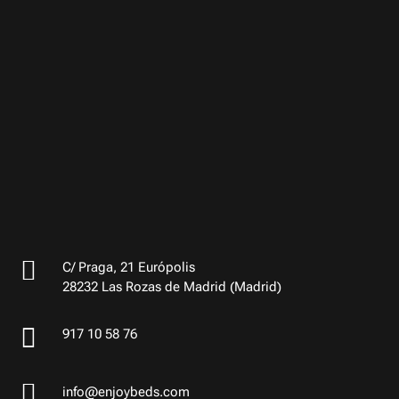

C/ Praga, 21 Európolis
28232 Las Rozas de Madrid (Madrid)

917 10 58 76

info@enjoybeds.com