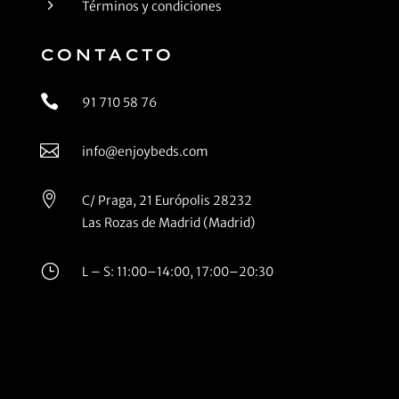
5
Términos y condiciones
CONTACTO

91 710 58 76

info@enjoybeds.com

C/ Praga, 21 Európolis 28232
Las Rozas de Madrid (Madrid)
}
L – S: 11:00–14:00, 17:00–20:30