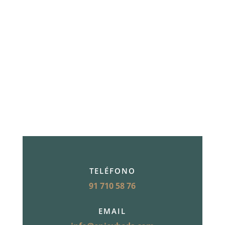
El Buen Dormir en nuestras
tiendas.
Nuestras tiendas de colchones te ofrecen los
mejores productos: colchones de látex, colchones
viscoelásticos, bases y canapés, somieres, colchones
de muelles.
TELÉFONO
91 710 58 76
EMAIL